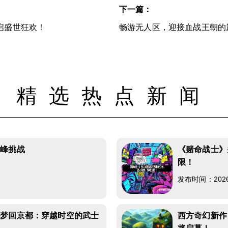
下一篇：
启盛世狂欢！
畅游无人区，迎接血战王朝的
精选热点新闻
巅峰挑战
《赌命战士》
限！
发布时间：2026-0
—梦回京都：穿越时空的武士
西方奇幻新作